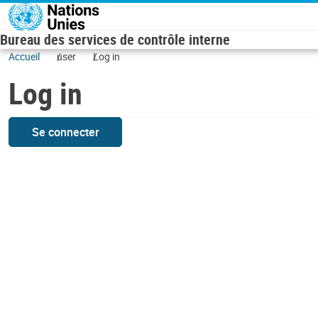
Skip to main content
Bureau des services de contrôle interne
Accueil
user
Log in
Log in
Se connecter