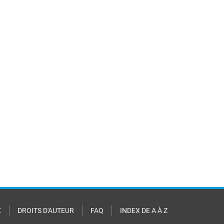
X
DROITS D'AUTEUR
FAQ
INDEX DE A À Z