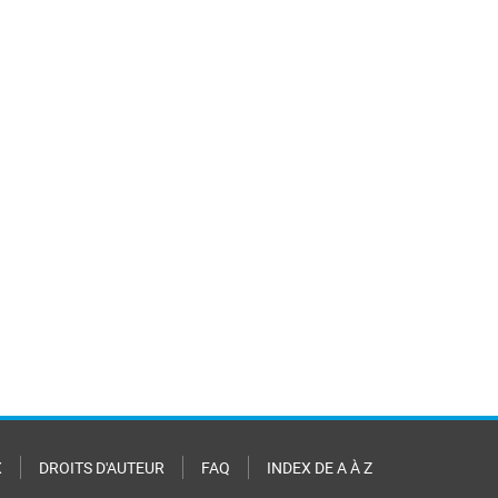
X
DROITS D'AUTEUR
FAQ
INDEX DE A À Z