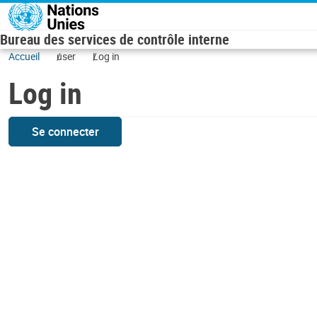
Skip to main content
Bureau des services de contrôle interne
Accueil
user
Log in
Log in
Se connecter