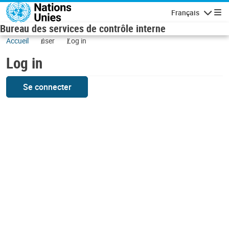
Skip to main content
Français
Navigatio
Bureau des services de contrôle interne
Accueil
user
Log in
Log in
Se connecter