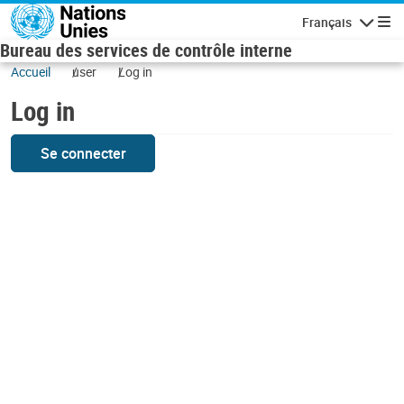
Skip to main content
Français
Navigatio
Bureau des services de contrôle interne
Accueil
user
Log in
Log in
Se connecter