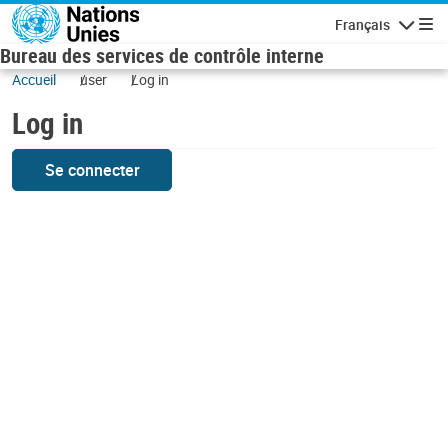
Skip to main content
Français
Navigatio
Bureau des services de contrôle interne
Accueil
user
Log in
Log in
Se connecter