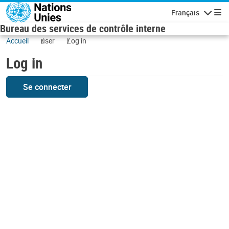
Skip to main content
Français
Navigatio
Bureau des services de contrôle interne
Accueil
user
Log in
Log in
Se connecter