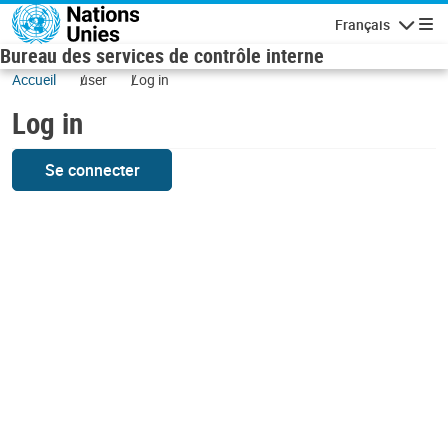
Skip to main content
Français
Navigatio
Bureau des services de contrôle interne
Accueil
user
Log in
Log in
Se connecter