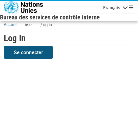
Skip to main content
Français
Navigatio
Bureau des services de contrôle interne
Accueil
user
Log in
Log in
Se connecter