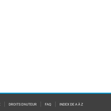
X
DROITS D'AUTEUR
FAQ
INDEX DE A À Z