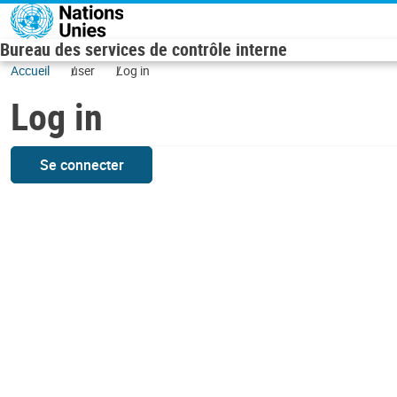
Skip to main content
Bureau des services de contrôle interne
Accueil
user
Log in
Log in
Se connecter