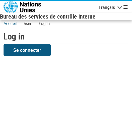
Skip to main content
Français
Navigatio
Bureau des services de contrôle interne
Accueil
user
Log in
Log in
Se connecter