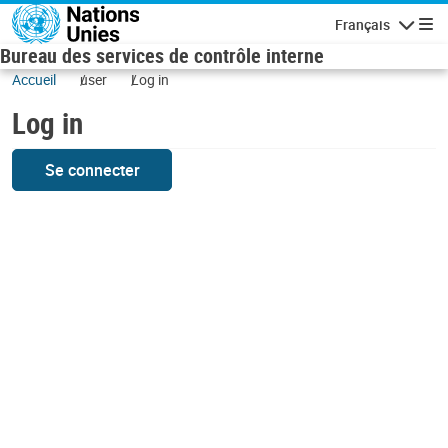
Skip to main content
Français
Navigatio
Bureau des services de contrôle interne
Accueil
user
Log in
Log in
Se connecter