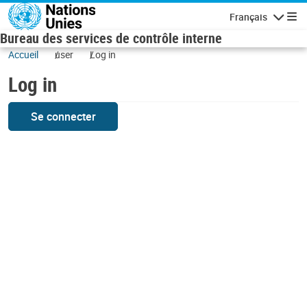
Skip to main content
Français
Navigatio
Bureau des services de contrôle interne
Accueil
user
Log in
Log in
Se connecter