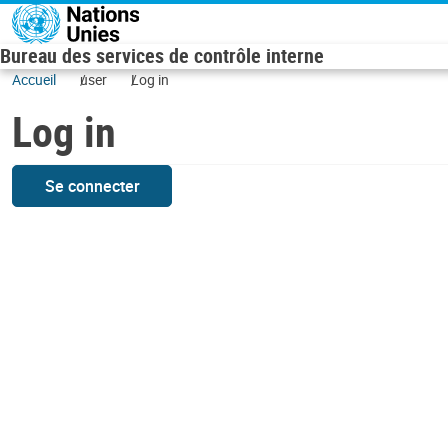
Skip to main content
Bureau des services de contrôle interne
Accueil
user
Log in
Log in
Se connecter