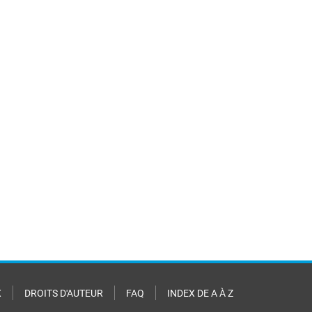
X
DROITS D'AUTEUR
FAQ
INDEX DE A À Z