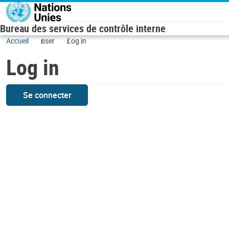
Skip to main content
Bureau des services de contrôle interne
Accueil
user
Log in
Log in
Se connecter