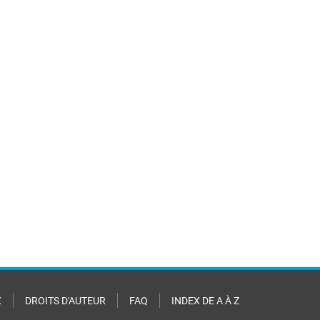
X
DROITS D'AUTEUR
FAQ
INDEX DE A À Z