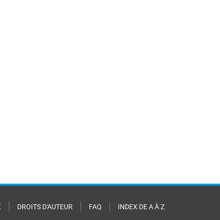
X
DROITS D'AUTEUR
FAQ
INDEX DE A À Z