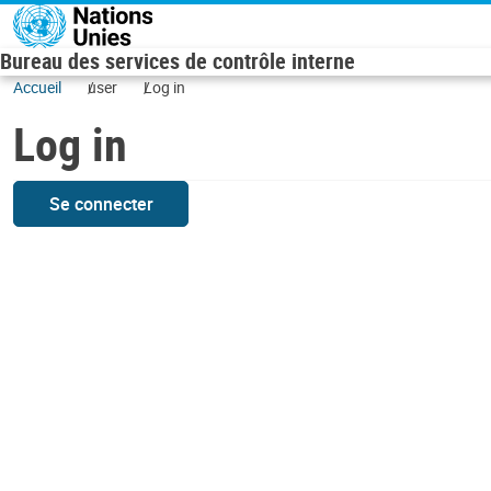
Skip to main content
Bureau des services de contrôle interne
Accueil
user
Log in
Log in
Se connecter