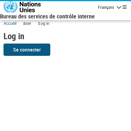
Skip to main content
Français
Navigatio
Bureau des services de contrôle interne
Accueil
user
Log in
Log in
Se connecter