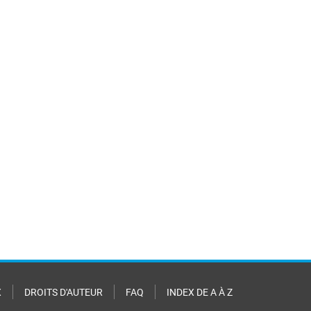
X
DROITS D'AUTEUR
FAQ
INDEX DE A À Z