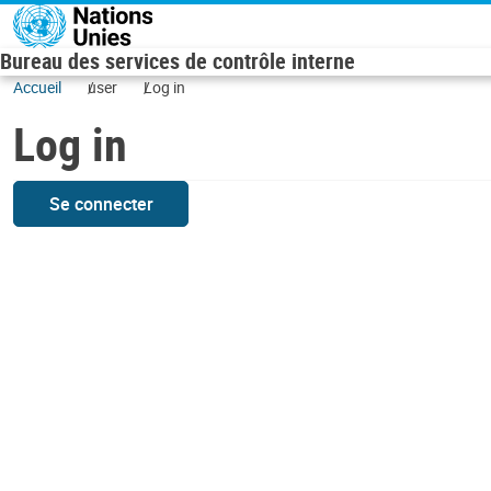
Skip to main content
Bureau des services de contrôle interne
Accueil
user
Log in
Log in
Se connecter