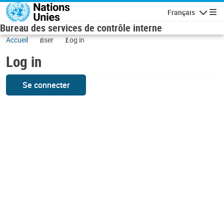
Skip to main content
Français
Navigatio
Bureau des services de contrôle interne
Accueil
user
Log in
Log in
Se connecter