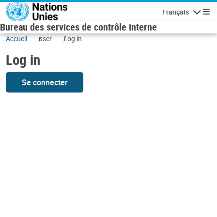
Skip to main content
Français
Navigatio
Bureau des services de contrôle interne
Accueil
user
Log in
Log in
Se connecter