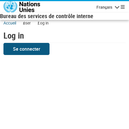
Skip to main content
Français
Navigatio
Bureau des services de contrôle interne
Accueil
user
Log in
Log in
Se connecter