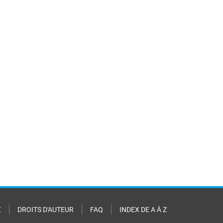
X
DROITS D'AUTEUR
FAQ
INDEX DE A À Z