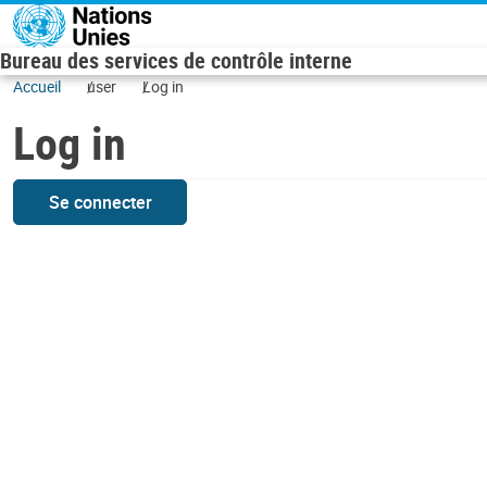
Skip to main content
Bureau des services de contrôle interne
Accueil
user
Log in
Log in
Se connecter