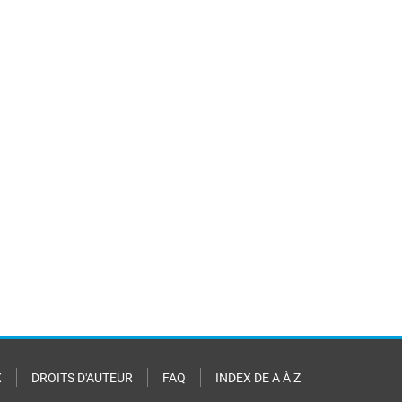
X
DROITS D'AUTEUR
FAQ
INDEX DE A À Z