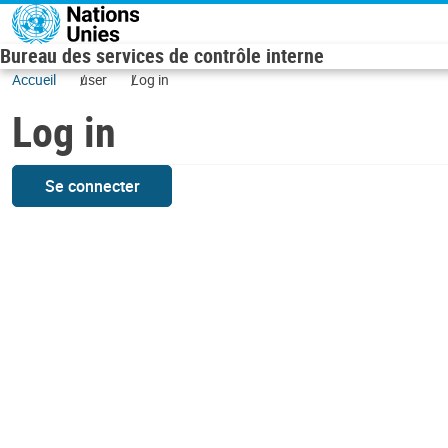
Skip to main content
Bureau des services de contrôle interne
Accueil
user
Log in
Log in
Se connecter