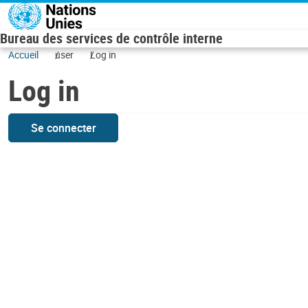
Skip to main content
Bureau des services de contrôle interne
Accueil
user
Log in
Log in
Se connecter