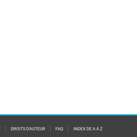
X
DROITS D'AUTEUR
FAQ
INDEX DE A À Z