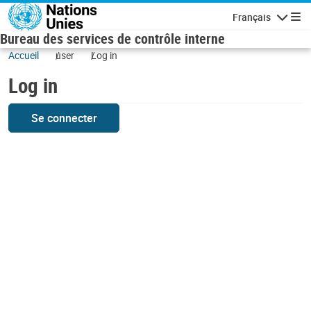
Skip to main content
Français
Navigatio
Bureau des services de contrôle interne
Accueil
user
Log in
Log in
Se connecter