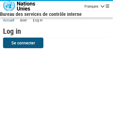
Skip to main content
Français
Navigatio
Bureau des services de contrôle interne
Accueil
user
Log in
Log in
Se connecter