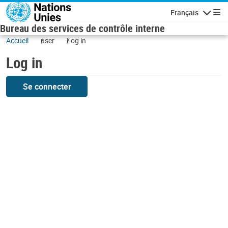
Skip to main content
Français
Navigatio
Bureau des services de contrôle interne
Accueil
user
Log in
Log in
Se connecter