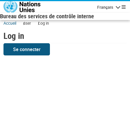
Skip to main content
Français
Navigatio
Bureau des services de contrôle interne
Accueil
user
Log in
Log in
Se connecter