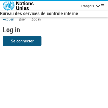
Skip to main content
Français
Navigatio
Bureau des services de contrôle interne
Accueil
user
Log in
Log in
Se connecter