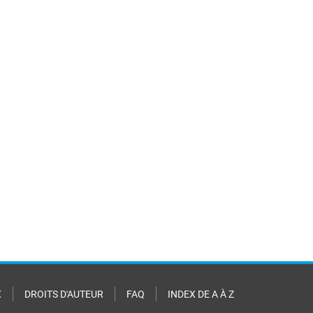
X
DROITS D'AUTEUR
FAQ
INDEX DE A À Z