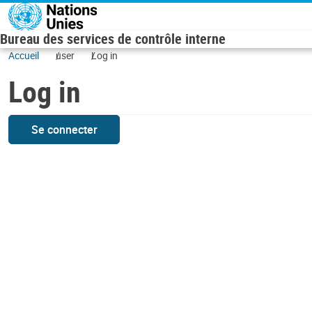
Skip to main content
Bureau des services de contrôle interne
Accueil
user
Log in
Log in
Se connecter