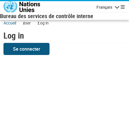
Skip to main content
Français
Navigatio
Bureau des services de contrôle interne
Accueil
user
Log in
Log in
Se connecter