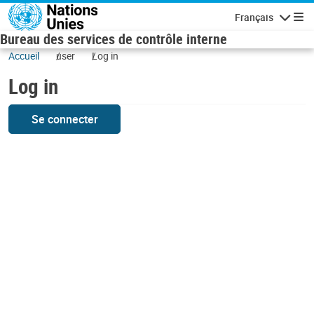
Skip to main content
Français
Navigatio
Bureau des services de contrôle interne
Accueil
user
Log in
Log in
Se connecter