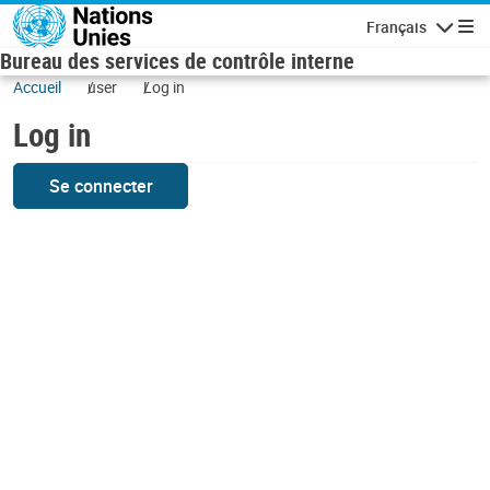
Skip to main content
Français
Navigatio
Bureau des services de contrôle interne
Accueil
user
Log in
Log in
Se connecter