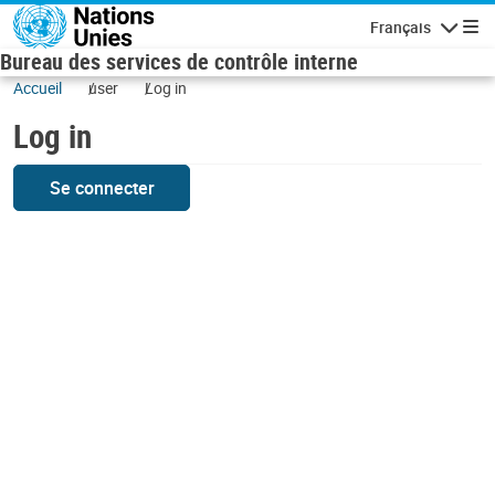
Skip to main content
Français
Navigatio
Bureau des services de contrôle interne
Accueil
user
Log in
Log in
Se connecter