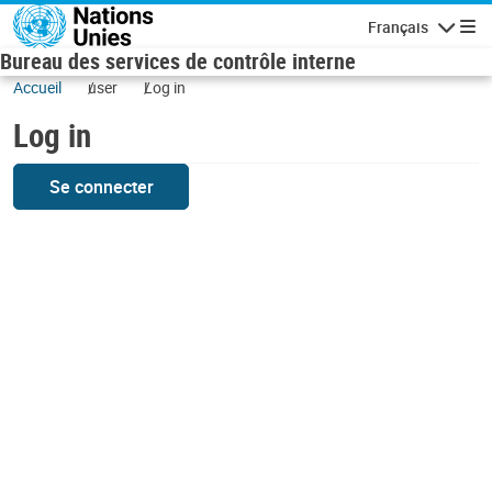
Skip to main content
Français
Navigatio
Bureau des services de contrôle interne
Accueil
user
Log in
Log in
Se connecter