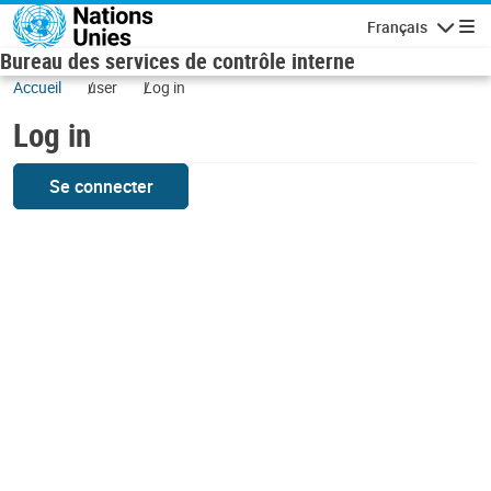
Skip to main content
Français
Navigatio
Bureau des services de contrôle interne
Accueil
user
Log in
Log in
Se connecter