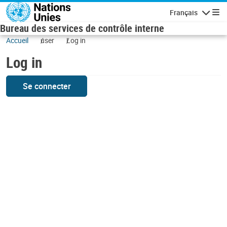
Skip to main content
Français
Navigatio
Bureau des services de contrôle interne
Accueil
user
Log in
Log in
Se connecter