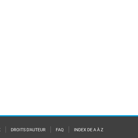
X
DROITS D'AUTEUR
FAQ
INDEX DE A À Z