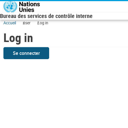
Skip to main content
Bureau des services de contrôle interne
Accueil
user
Log in
Log in
Se connecter