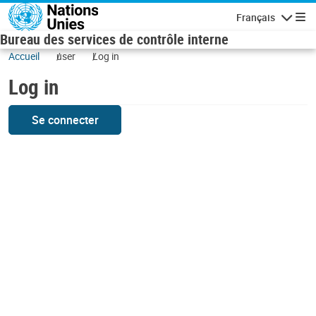
Skip to main content
Français
Navigatio
Bureau des services de contrôle interne
Accueil
user
Log in
Log in
Se connecter