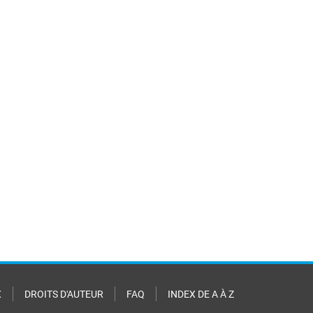
X
DROITS D'AUTEUR
FAQ
INDEX DE A À Z