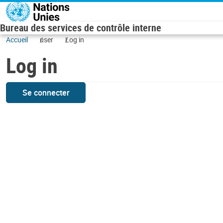
Skip to main content
Bureau des services de contrôle interne
Accueil
user
Log in
Log in
Se connecter