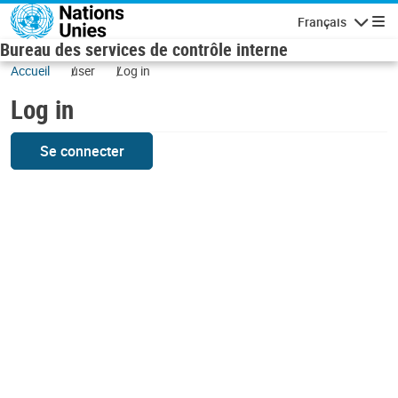
Skip to main content
Français
Navigatio
Bureau des services de contrôle interne
Accueil
user
Log in
Log in
Se connecter