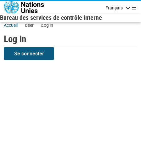
Skip to main content
Français
Navigatio
Bureau des services de contrôle interne
Accueil
user
Log in
Log in
Se connecter