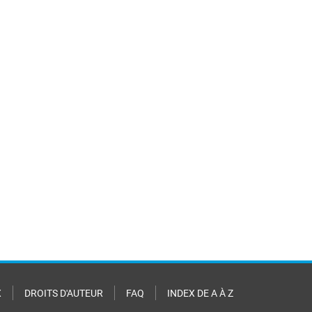
X
DROITS D'AUTEUR
FAQ
INDEX DE A À Z