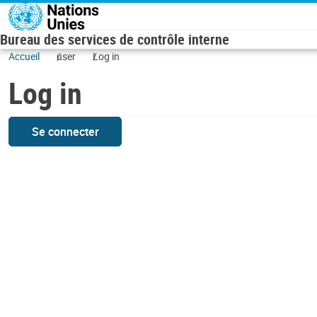
Skip to main content
Bureau des services de contrôle interne
Accueil
user
Log in
Log in
Se connecter