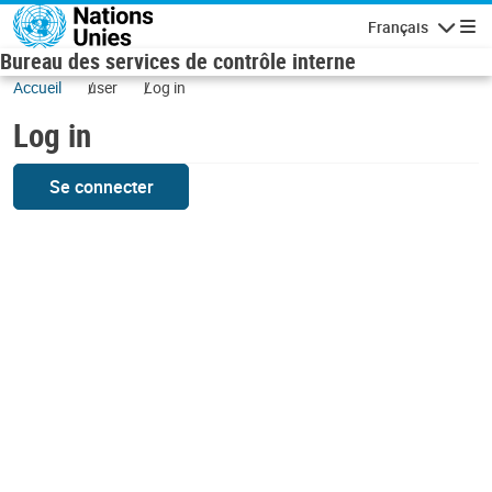
Skip to main content
Français
Navigatio
Bureau des services de contrôle interne
Accueil
user
Log in
Log in
Se connecter