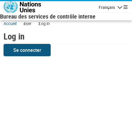
Skip to main content
Français
Navigatio
Bureau des services de contrôle interne
Accueil
user
Log in
Log in
Se connecter