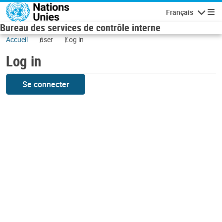
Skip to main content
Français
Navigatio
Bureau des services de contrôle interne
Accueil
user
Log in
Log in
Se connecter