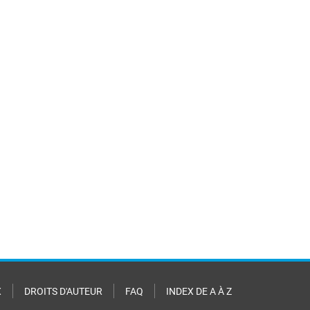
X
DROITS D'AUTEUR
FAQ
INDEX DE A À Z