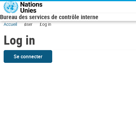
Skip to main content
Bureau des services de contrôle interne
Accueil
user
Log in
Log in
Se connecter