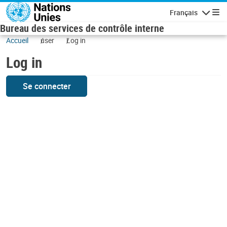
Skip to main content
Français
Navigatio
Bureau des services de contrôle interne
Accueil
user
Log in
Log in
Se connecter