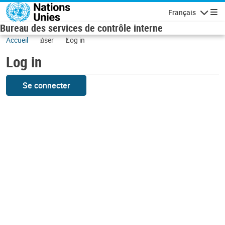
Skip to main content
Français
Navigatio
Bureau des services de contrôle interne
Accueil
user
Log in
Log in
Se connecter