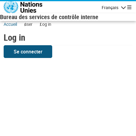
Skip to main content
Français
Navigatio
Bureau des services de contrôle interne
Accueil
user
Log in
Log in
Se connecter