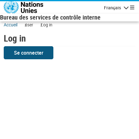
Skip to main content
Français
Navigatio
Bureau des services de contrôle interne
Accueil
user
Log in
Log in
Se connecter